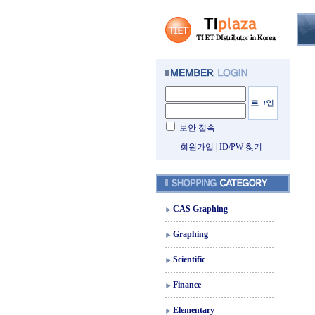
보안 접속
회원가입
|
ID/PW 찾기
CAS Graphing
Graphing
Scientific
Finance
Elementary