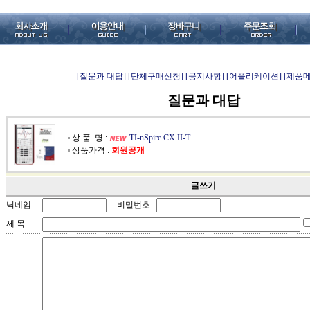
[질문과 대답]
[단체구매신청]
[공지사항]
[어플리케이션]
[제품
질문과 대답
상 품 명 :
TI-nSpire CX II-T
상품가격 :
회원공개
글쓰기
닉네임
비밀번호
제 목