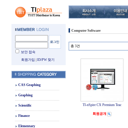
Computer Software
총 3건
보안 접속
회원가입
|
ID/PW 찾기
CAS Graphing
Graphing
TI-nSpire CX Premium Teac
Scientific
회원공개
Finance
Elementary