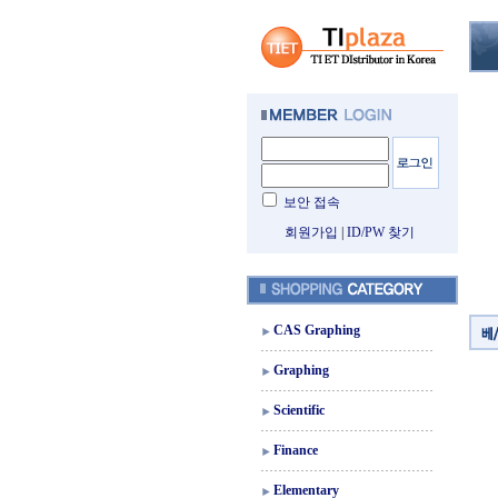
보안 접속
회원가입
|
ID/PW 찾기
CAS Graphing
Graphing
Scientific
Finance
Elementary