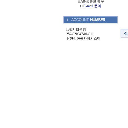
토/일/공휴일 휴무
E-mail 문의
IBK기업은행
252-020847-01-011
허만성한국카이시스템