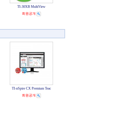
TI-30XB MultiView
회원공개
TI-nSpire CX Premium Teac
회원공개