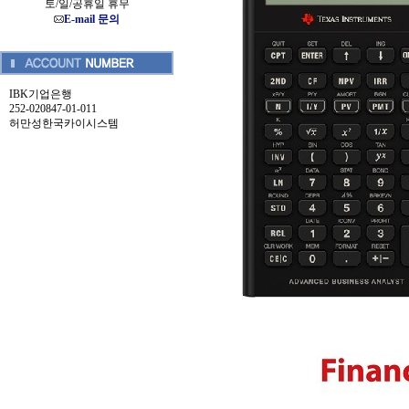
토/일/공휴일 휴무
E-mail 문의
IBK기업은행
252-020847-01-011
허만성한국카이시스템