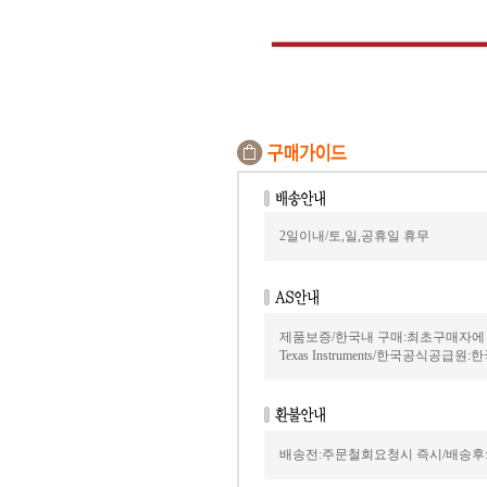
2일이내/토,일,공휴일 휴무
제품보증/한국내 구매:최초구매자에
Texas Instruments/한국공식공급원:
배송전:주문철회요청시 즉시/배송후