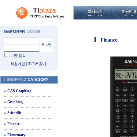
Finance
보안 접속
회원가입
|
ID/PW 찾기
CAS Graphing
Graphing
Scientific
Finance
Elementary