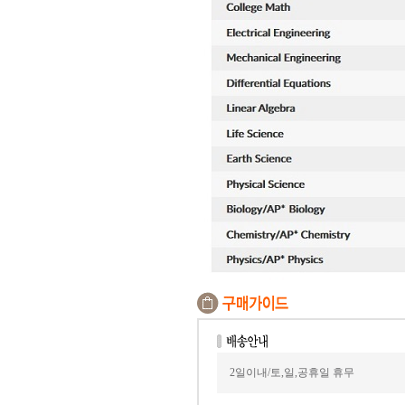
2일이내/토,일,공휴일 휴무