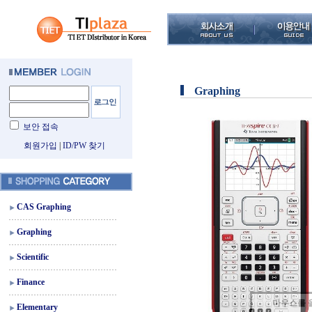
Graphing
보안 접속
회원가입
|
ID/PW 찾기
CAS Graphing
Graphing
Scientific
Finance
마우스를 
Elementary