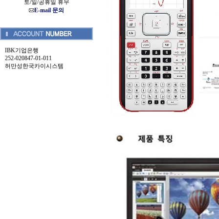
토/일/공휴일 휴무
E-mail 문의
IBK기업은행
252-020847-01-011
허만성한국카이시스템