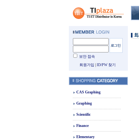
보안 접속
회원가입
|
ID/PW 찾기
CAS Graphing
Graphing
Scientific
Finance
Elementary