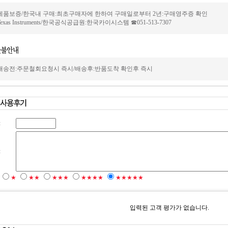
제품보증/한국내 구매:최초구매자에 한하여 구매일로부터 2년:구매영주증 확인
Texas Instruments/한국공식공급원:한국카이시스템 ☎051-513-7307
배송전:주문철회요청시 즉시/배송후:반품도착 확인후 즉시
:
:
★
★★
★★★
★★★★
★★★★★
입력된 고객 평가가 없습니다.