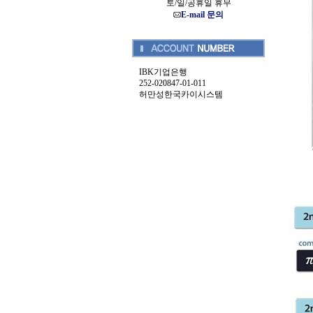
토/일/공휴일 휴무
E-mail 문의
IBK기업은행
252-020847-01-011
허만성한국카이시스템