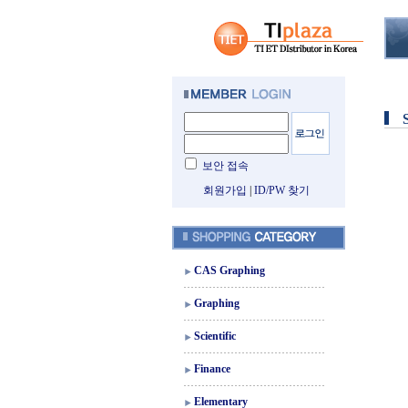
보안 접속
회원가입
|
ID/PW 찾기
CAS Graphing
Graphing
Scientific
Finance
Elementary