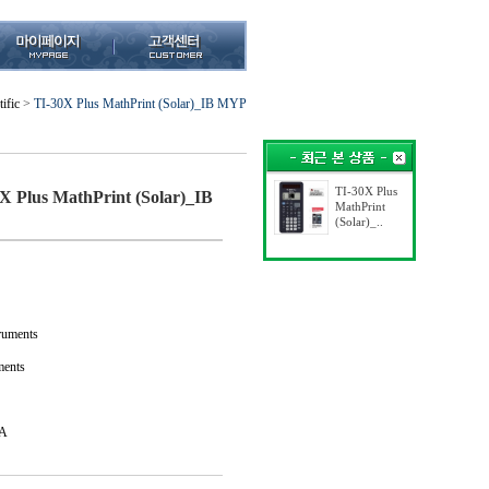
tific
>
TI-30X Plus MathPrint (Solar)_IB MYP
TI-30X Plus
X Plus MathPrint (Solar)_IB
MathPrint
(Solar)_..
uments
ments
A