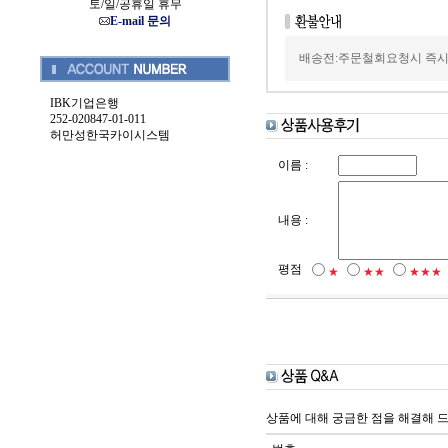
토/일/공휴일 휴무
E-mail 문의
배송전:주문철회요청시 즉시
IBK기업은행
252-020847-01-011
허만성한국카이시스템
이름 :
내용 :
평점
★
★★
★★★
상품에 대해 궁금한 점을 해결해 