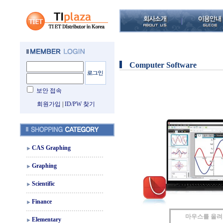
Computer Software
보안 접속
회원가입
|
ID/PW 찾기
CAS Graphing
Graphing
Scientific
Finance
마우스를 올
Elementary