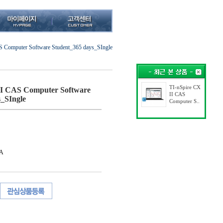
S Computer Software Student_365 days_SIngle
TI-nSpire CX
II CAS Computer Software
II CAS
_SIngle
Computer S..
A