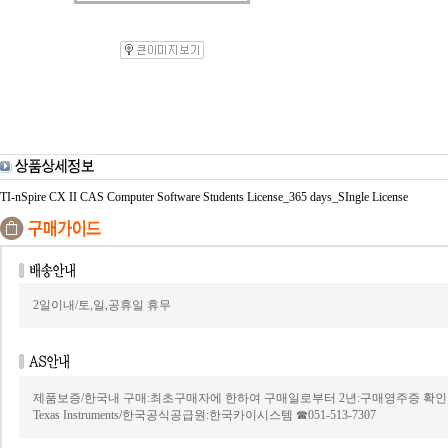
TI-nSpire CX II CAS Computer Software Students License_365 days_SIngle License
2일이내/토,일,공휴일 휴무
제품보증/한국내 구매:최초구매자에 한하여 구매일로부터 2년:구매영주증 확인
Texas Instruments/한국공식공급원:한국카이시스템 ☎051-513-7307