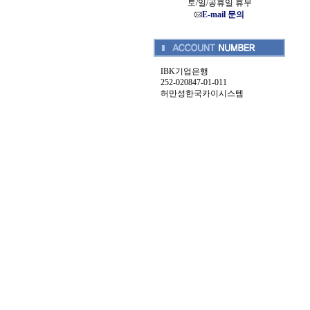
토/일/공휴일 휴무
E-mail 문의
IBK기업은행
252-020847-01-011
허만성한국카이시스템