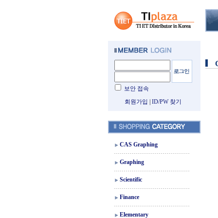
보안 접속
회원가입
|
ID/PW 찾기
CAS Graphing
Graphing
Scientific
Finance
Elementary