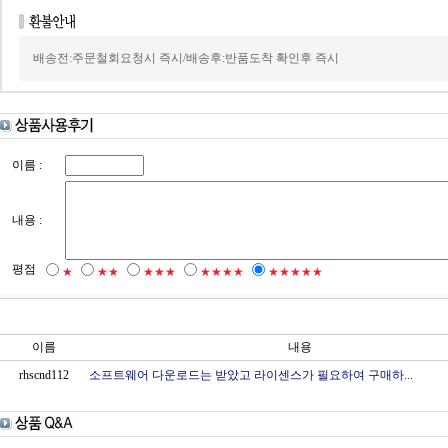
배송전:주문철회요청시 즉시/배송후:반품도착 확인후 즉시
이름 :
내용 :
평점
★
★★
★★★
★★★★
★★★★★
이름
내용
rhscnd112
소프트웨어 다운로드는 받았고 라이센스가 필요하여 구매하...