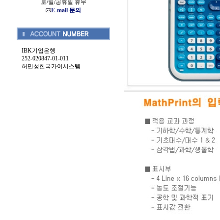
토/일/공휴일 휴무
E-mail 문의
IBK기업은행
252-020847-01-011
허만성한국카이시스템