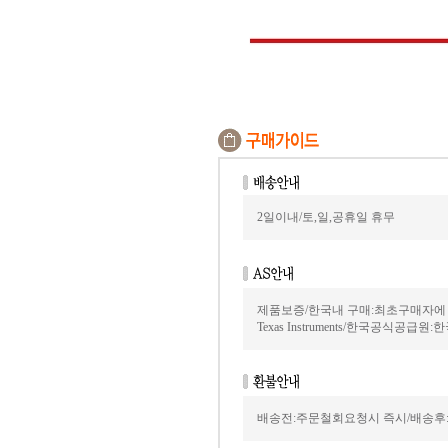
2일이내/토,일,공휴일 휴무
제품보증/한국내 구매:최초구매자에
Texas Instruments/한국공식공급원:
배송전:주문철회요청시 즉시/배송후