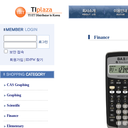
Finance
보안 접속
회원가입
|
ID/PW 찾기
CAS Graphing
Graphing
Scientific
Finance
Elementary