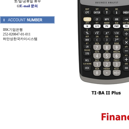
토/일/공휴일 휴무
E-mail 문의
IBK기업은행
252-020847-01-011
허만성한국카이시스템