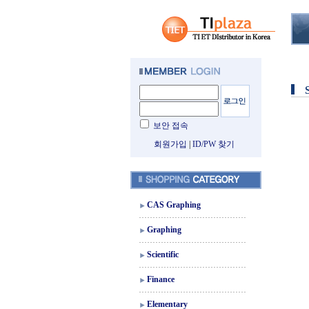
보안 접속
회원가입
|
ID/PW 찾기
CAS Graphing
Graphing
Scientific
Finance
Elementary