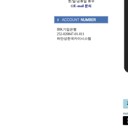
토/일/공휴일 휴무
E-mail 문의
IBK기업은행
252-020847-01-011
허만성한국카이시스템