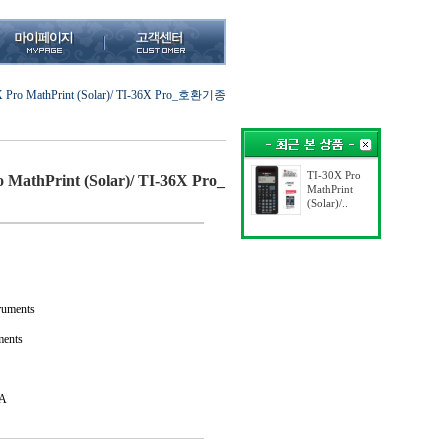
X Pro MathPrint (Solar)/ TI-36X Pro_호환기종
TI-30X Pro
 MathPrint (Solar)/ TI-36X Pro_
MathPrint
(Solar)/..
uments
ments
A