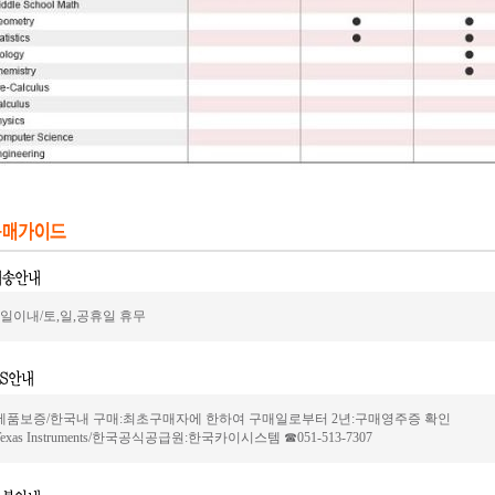
2일이내/토,일,공휴일 휴무
제품보증/한국내 구매:최초구매자에 한하여 구매일로부터 2년:구매영주증 확인
Texas Instruments/한국공식공급원:한국카이시스템 ☎051-513-7307