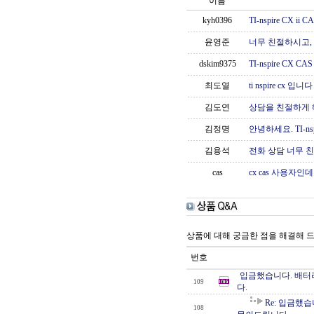
이름
kyh0396
TI-nspire CX
윤영준
너무 친절하시고,
dskim9375
TI-nspire CX
최도열
ti nspire cx 입니다
김도연
상담을 친절하게 
김정명
안녕하세요. TI-ns
김용석
전화 상담 너무 
cas
cx cas 사용자
상품에 대해 궁금한 점을 해결해 
번호
입금했습니다. 배터리
109
다.
Re: 입금했
108