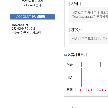
토/일/공휴일 휴무
E-mail 문의
제품보증/한국내 구매:최초
Texas Instruments/한국
IBK기업은행
252-020847-01-011
허만성한국카이시스템
배송전:주문철회요청시 즉시
이름 :
내용 :
평점
★
★★
★★★