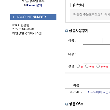
토/일/공휴일 휴무
E-mail 문의
배송전:주문철회요청시 즉시
IBK기업은행
252-020847-01-011
허만성한국카이시스템
이름 :
내용 :
평점
★
★★
★★★
이름
rhscnd112
소프트웨어 다운로