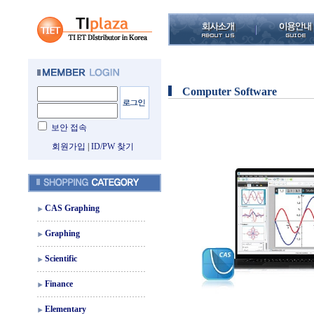
Computer Software
보안 접속
회원가입
|
ID/PW 찾기
CAS Graphing
Graphing
Scientific
Finance
Elementary