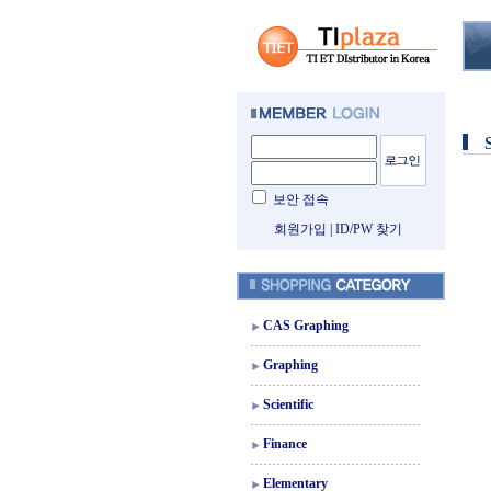
보안 접속
회원가입
|
ID/PW 찾기
CAS Graphing
Graphing
Scientific
Finance
Elementary