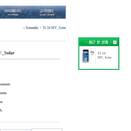
Scientific
>
TI-34 MV_Solar
_Solar
TI-34
MV_Solar
uments
ments
na
A