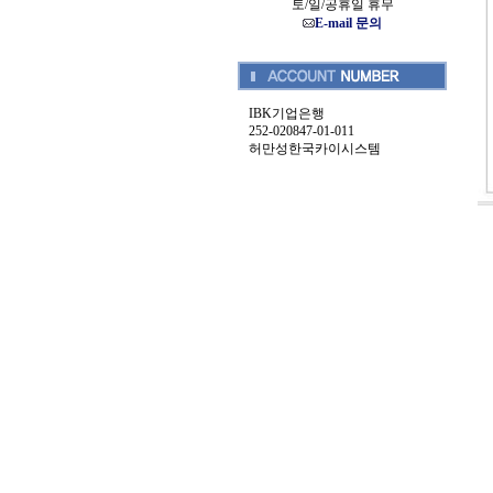
토/일/공휴일 휴무
E-mail 문의
IBK기업은행
252-020847-01-011
허만성한국카이시스템