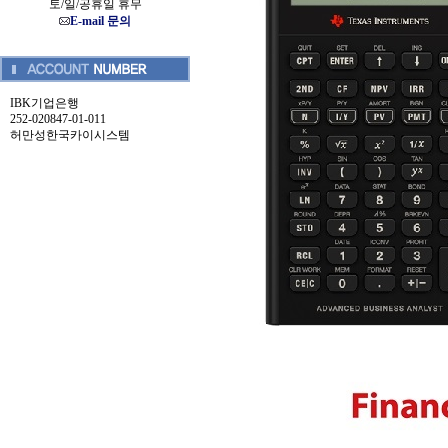
토/일/공휴일 휴무
E-mail 문의
IBK기업은행
252-020847-01-011
허만성한국카이시스템