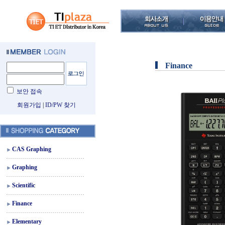
Finance
보안 접속
회원가입
|
ID/PW 찾기
CAS Graphing
Graphing
Scientific
Finance
Elementary