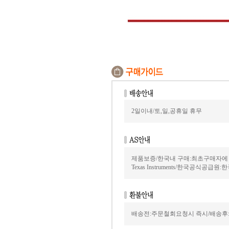
2일이내/토,일,공휴일 휴무
제품보증/한국내 구매:최초구매자에
Texas Instruments/한국공식공급원:
배송전:주문철회요청시 즉시/배송후