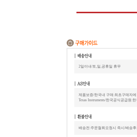
2일이내/토,일,공휴일 휴무
제품보증/한국내 구매:최초구매자에
Texas Instruments/한국공식공급원:
배송전:주문철회요청시 즉시/배송후