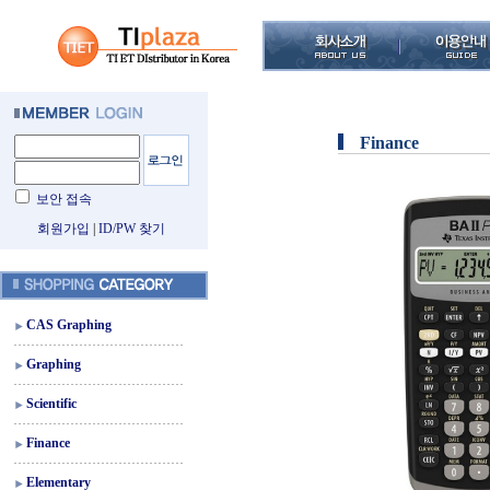
Finance
보안 접속
회원가입
|
ID/PW 찾기
CAS Graphing
Graphing
Scientific
Finance
Elementary