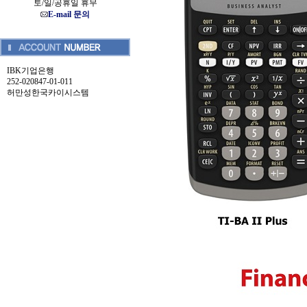
토/일/공휴일 휴무
E-mail 문의
IBK기업은행
252-020847-01-011
허만성한국카이시스템