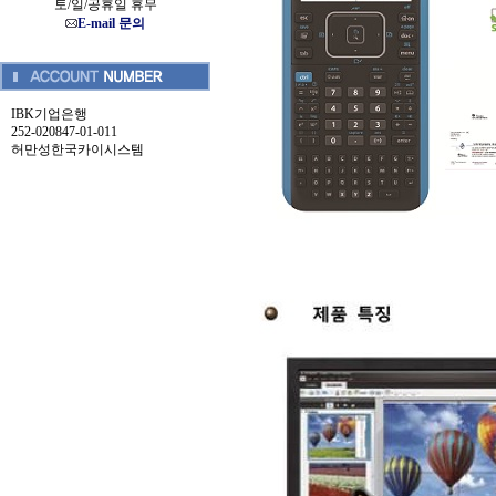
토/일/공휴일 휴무
E-mail 문의
IBK기업은행
252-020847-01-011
허만성한국카이시스템