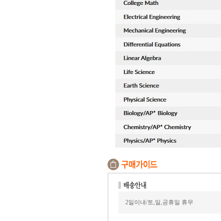
2일이내/토,일,공휴일 휴무