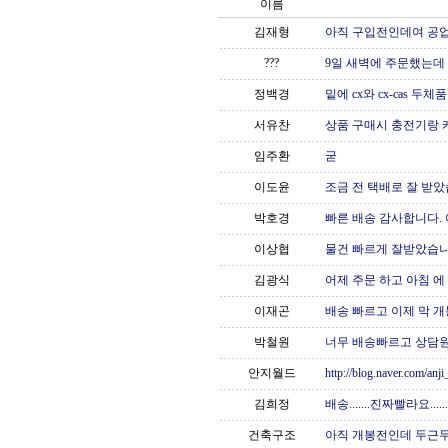
이름
김재형
아직 구입전인데여 공
???
9일 새벽에 주문했는데 
정백경
밑에 cx와 cx-cas 두체품
서유찬
상품 구매시 충전기랑 케
임주환
굳
이도윤
조금 전 택배로 잘 받았습
박호경
빠른 배송 감사합니다. 어
이상협
물건 빠르게 잘받았습니
김광식
어제 주문 하고 아침 에 
이재곤
배송 빠르고 이제 막 개
박철원
너무 배송빠르고 상담원 친절
안지월드
http://blog.naver.com/
김희정
배송.......진짜빨라요....
건축구조
아직 개봉전인데 두근두근