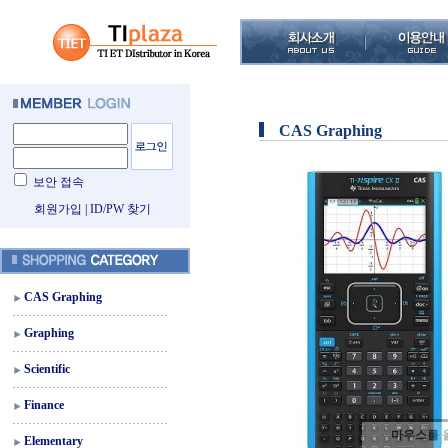
CAS Graphing
보안 접속
회원가입
|
ID/PW 찾기
CAS Graphing
Graphing
Scientific
Finance
마우스를 
Elementary