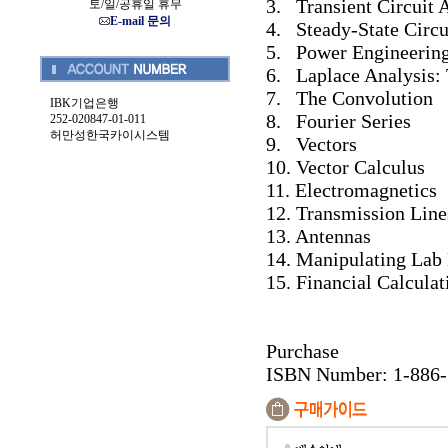
3. Transient Circuit 
토/일/공휴일 휴무
E-mail 문의
4. Steady-State Circu
5. Power Engineerin
6. Laplace Analysis:
7. The Convolution
IBK기업은행
8. Fourier Series
252-020847-01-011
허만성한국카이시스템
9. Vectors
10. Vector Calculus
11. Electromagnetics
12. Transmission Line
13. Antennas
14. Manipulating Lab
15. Financial Calculat
Purchase
ISBN Number: 1-886-