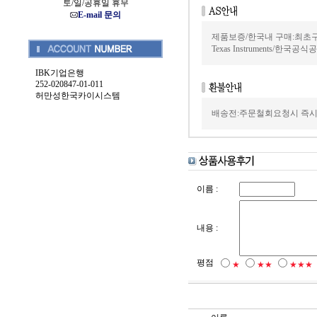
토/일/공휴일 휴무
E-mail 문의
제품보증/한국내 구매:최초
Texas Instruments/한국
IBK기업은행
252-020847-01-011
허만성한국카이시스템
배송전:주문철회요청시 즉시
이름 :
내용 :
평점
★
★★
★★★