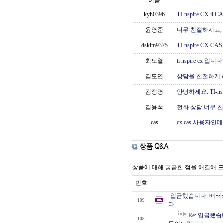
이름
kyh0396
TI-nspire CX
윤영준
너무 친절하시고,
dskim9375
TI-nspire CX
최도열
ti nspire cx 입니다
김도연
상담을 친절하게 
김정명
안녕하세요. TI-ns
김용석
전화 상담 너무 
cas
cx cas 사용자
상품에 대해 궁금한 점을 해결해 
번호
입금했습니다. 배터리
109
다.
Re: 입금했
108