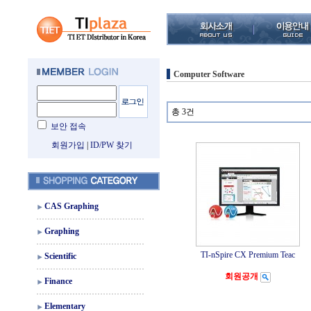
Computer Software
총 3건
보안 접속
회원가입
|
ID/PW 찾기
CAS Graphing
Graphing
TI-nSpire CX Premium Teac
Scientific
회원공개
Finance
Elementary